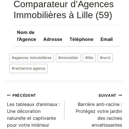
Comparateur d’Agences
Immobilières à Lille (59)
Nom de
Site
l’Agence
Adresse
Téléphone
Email
We
Étiquettes
#
agences immobilières
#
immobilier
#
lille
#
nord
de
la
#
recherche agence
publication :
Navigation
PRÉCÉDENT
SUIVANT
Les tableaux d’animaux :
Barrière anti-racine :
de
Une décoration
Protégez votre jardin
l’article
naturelle et captivante
des racines
pour votre intérieur
envahissantes