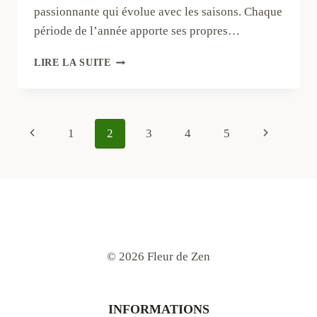
passionnante qui évolue avec les saisons. Chaque
période de l’année apporte ses propres…
ENTRETIEN
LIRE LA SUITE
DU
BONSAÏ
AU
FIL
Navigation
Page
Page
1
2
3
4
5
DES
SAISONS
précédente
suivante
de
:
CALENDRIER
ANNUEL
page
© 2026 Fleur de Zen
INFORMATIONS