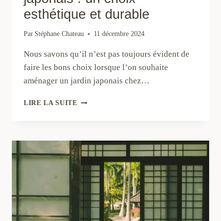
esthétique et durable
Par
Stéphane Chateau
11 décembre 2024
Nous savons qu’il n’est pas toujours évident de
faire les bons choix lorsque l’on souhaite
aménager un jardin japonais chez…
LE
LIRE LA SUITE
BAMBOU
DANS
VOTRE
JARDIN
JAPONAIS
:
UN
CHOIX
ESTHÉTIQUE
ET
DURABLE