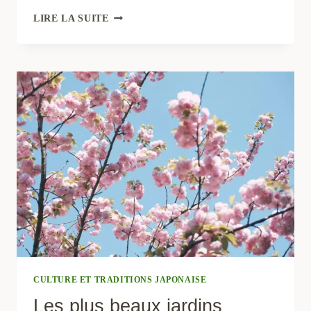
BAMBOU
LIRE LA SUITE
SACRÉ
:
GUIDE
POUR
L’ENTRETIEN,
LA
TAILLE
ET
L’ARROSAGE
CULTURE ET TRADITIONS JAPONAISE
Les plus beaux jardins