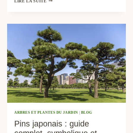
LIRE LA SUITE
PRÊLE
DU
JAPON
(EQUISETUM
JAPONICUM)
:
APPORTEZ
UNE
TOUCHE
ZEN
À
VOTRE
JARDIN
ARBRES ET PLANTES DU JARDIN
|
BLOG
Pins japonais : guide