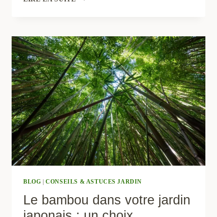
JAPONAIS
DE
TOULOUSE
:
LE
GUIDE
COMPLET
POUR
VOTRE
VISITE
BLOG
|
CONSEILS & ASTUCES JARDIN
Le bambou dans votre jardin
japonais : un choix