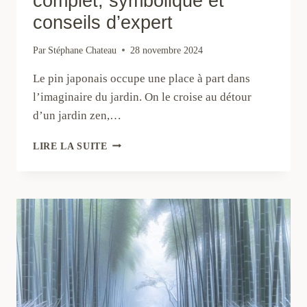
complet, symbolique et
conseils d’expert
Par
Stéphane Chateau
28 novembre 2024
Le pin japonais occupe une place à part dans
l’imaginaire du jardin. On le croise au détour
d’un jardin zen,…
PINS
LIRE LA SUITE
JAPONAIS
:
GUIDE
COMPLET,
SYMBOLIQUE
ET
CONSEILS
D’EXPERT